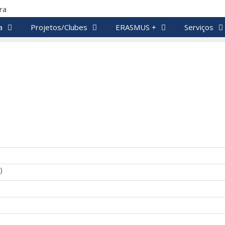
a
Projetos/Clubes
ERASMUS +
Serviços
)