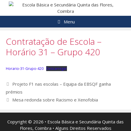
Saltar
para
o
Menu
conteúdo
Contratação de Escola –
Horário 31 – Grupo 420
Horario-31-Grupo-420
Descarregar
Navegação
Projeto F1 nas escolas – Equipa da EBSQF ganha
de
prémios
artigos
Mesa redonda sobre Racismo e Xenofobia
Copyright © 2026 • Escola Básica e Secundária Quinta das
Flores, Coimbra • Alguns Direitos Reservados