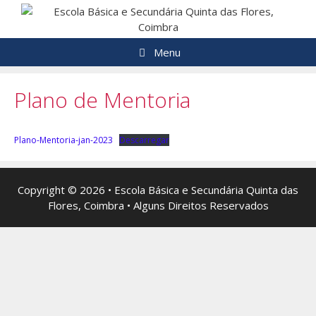
Saltar
para
o
Menu
conteúdo
Plano de Mentoria
Plano-Mentoria-jan-2023
Descarregar
Copyright © 2026 • Escola Básica e Secundária Quinta das
Flores, Coimbra • Alguns Direitos Reservados