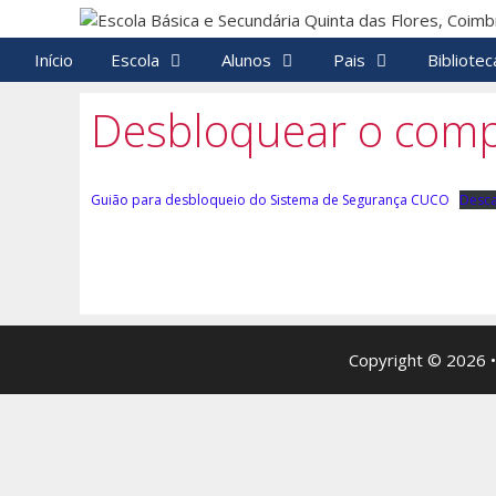
Saltar
para
Início
Escola
Alunos
Pais
Bibliotec
o
conteúdo
Desbloquear o com
Guião para desbloqueio do Sistema de Segurança CUCO
Desca
Copyright © 2026 •