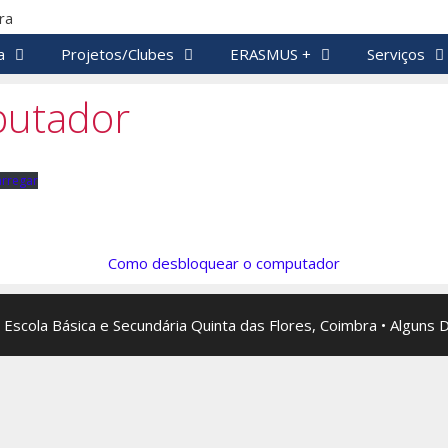
a
Projetos/Clubes
ERASMUS +
Serviços
putador
rregar
Como desbloquear o computador
 Escola Básica e Secundária Quinta das Flores, Coimbra • Alguns 