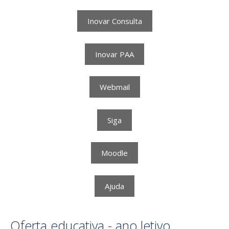
Inovar Consulta
Inovar PAA
Webmail
Siga
Moodle
Ajuda
Oferta educativa - ano letivo