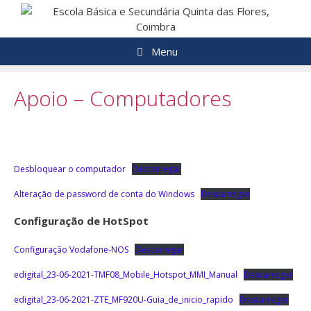
Saltar
para
o
Menu
conteúdo
Apoio – Computadores
Desbloquear o computador
Descarregar
Alteração de password de conta do Windows
Descarregar
Configuração de HotSpot
Configuração Vodafone-NOS
Descarregar
edigital_23-06-2021-TMF08_Mobile_Hotspot_MMI_Manual
Descarregar
edigital_23-06-2021-ZTE_MF920U-Guia_de_inicio_rapido
Descarregar