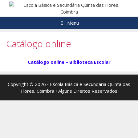
Saltar
para
o
Menu
conteúdo
Catálogo online
Catálogo online – Biblioteca Escolar
Copyright © 2026 • Escola Básica e Secundária Quinta das
Flores, Coimbra • Alguns Direitos Reservados