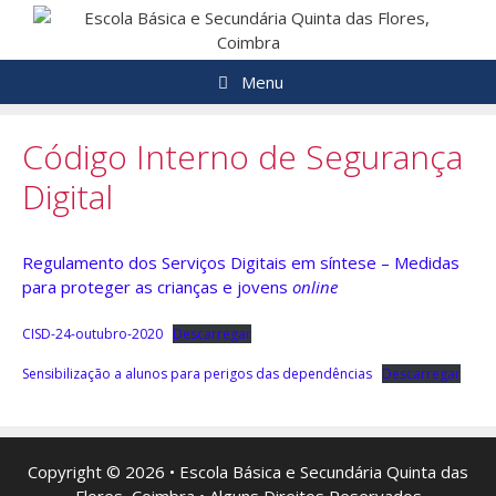
Saltar
para
o
Menu
conteúdo
Código Interno de Segurança
Digital
Regulamento dos Serviços Digitais em síntese – Medidas
para proteger as crianças e jovens
online
CISD-24-outubro-2020
Descarregar
Sensibilização a alunos para perigos das dependências
Descarregar
Copyright © 2026 • Escola Básica e Secundária Quinta das
Flores, Coimbra • Alguns Direitos Reservados