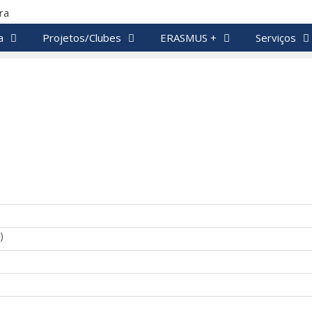
a
Projetos/Clubes
ERASMUS +
Serviços
)