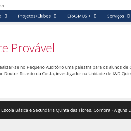
a
Projetos/Clubes
ERASMUS +
Serviços
te Provável
ealizar-se no Pequeno Auditório uma palestra para os alunos de 
r Doutor Ricardo da Costa, investigador na Unidade de I&D Quími
 Escola Básica e Secundária Quinta das Flores, Coimbra • Alguns 