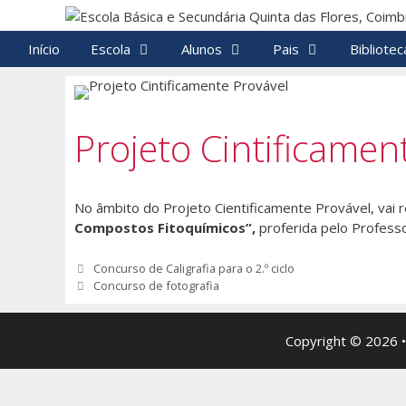
Saltar
para
Início
Escola
Alunos
Pais
Bibliotec
o
conteúdo
Projeto Cintificamen
No âmbito do Projeto Cientificamente Provável, vai r
Compostos Fitoquímicos”,
proferida pelo Professo
Navegação
Concurso de Caligrafia para o 2.º ciclo
de
Concurso de fotografia
artigos
Copyright © 2026 •