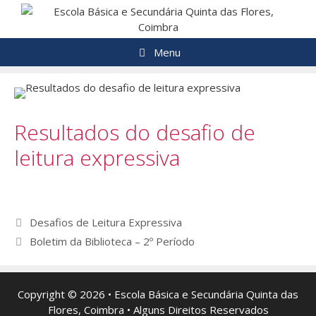
Saltar
para
o
Menu
conteúdo
Resultados do desafio de
leitura expressiva
Navegação
Desafios de Leitura Expressiva
de
Boletim da Biblioteca – 2º Período
artigos
Copyright © 2026 • Escola Básica e Secundária Quinta das
Flores, Coimbra • Alguns Direitos Reservados