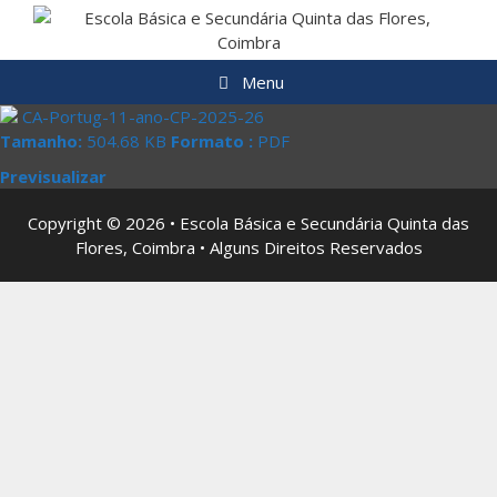
Saltar
para
o
Menu
conteúdo
CA-Portug-11-ano-CP-2025-26
Tamanho:
504.68 KB
Formato :
PDF
Previsualizar
Copyright © 2026 • Escola Básica e Secundária Quinta das
Flores, Coimbra • Alguns Direitos Reservados