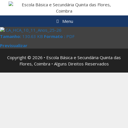
Saltar
para
o
Menu
conteúdo
CA_HCA_10_11_Anos_25-26
Tamanho:
130.63 KB
Formato :
PDF
Previsualizar
Copyright © 2026 • Escola Básica e Secundária Quinta das
Flores, Coimbra • Alguns Direitos Reservados