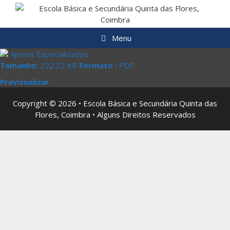
Saltar
para
o
Menu
conteúdo
Apoios Especializados
Tamanho:
222.22 KB
Formato :
PDF
Previsualizar
Copyright © 2026 • Escola Básica e Secundária Quinta das
Flores, Coimbra • Alguns Direitos Reservados