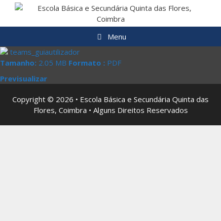
Saltar
para
o
Menu
conteúdo
teams_guiautilizador
Tamanho:
2.05 MB
Formato :
PDF
Previsualizar
Copyright © 2026 • Escola Básica e Secundária Quinta das
Flores, Coimbra • Alguns Direitos Reservados