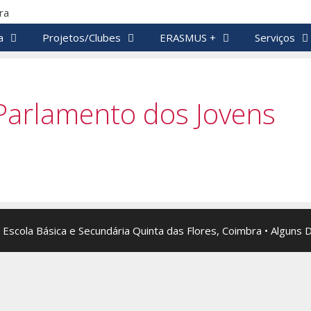
a
Projetos/Clubes
ERASMUS +
Serviços
Parlamento dos Jovens
 Escola Básica e Secundária Quinta das Flores, Coimbra • Alguns 