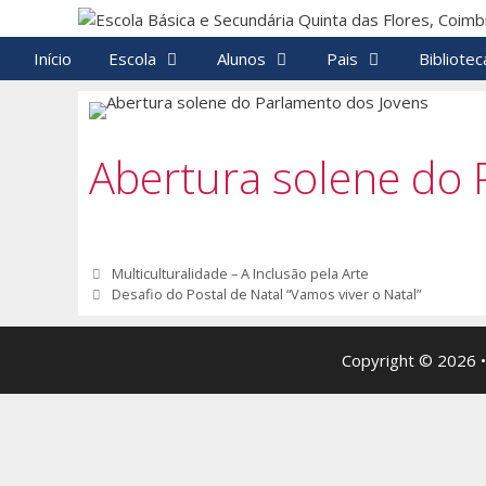
Saltar
para
Início
Escola
Alunos
Pais
Bibliotec
o
conteúdo
Abertura solene do 
Navegação
Multiculturalidade – A Inclusão pela Arte
de
Desafio do Postal de Natal “Vamos viver o Natal”
artigos
Copyright © 2026 •