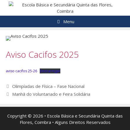
Saltar
para
o
Menu
conteúdo
Aviso Cacifos 2025
aviso cacifos 25-26
Descarregar
Navegação
Olimpíadas de Física – Fase Nacional
de
Manhã do Voluntariado e Feira Solidária
artigos
Copyright © 2026 • Escola Básica e Secundária Quinta das
Flores, Coimbra • Alguns Direitos Reservados