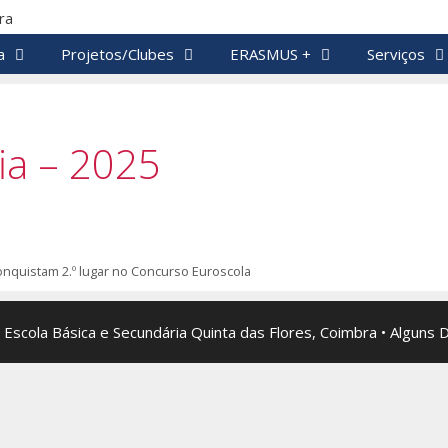
a
Projetos/Clubes
ERASMUS +
Serviços
ia – 2025
onquistam 2.º lugar no Concurso Euroscola
 Escola Básica e Secundária Quinta das Flores, Coimbra • Alguns 