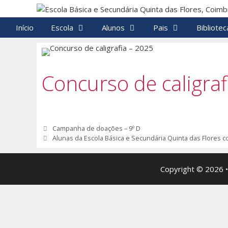
Saltar
para
Início
Escola
Alunos
Pais
Bibliotec
o
conteúdo
Concurso de caligraf
Navegação
Campanha de doações – 9º D
de
Alunas da Escola Básica e Secundária Quinta das Flores c
artigos
Copyright © 2026 •