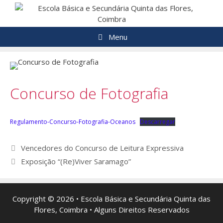
Saltar
para
o
Menu
conteúdo
Concurso de Fotografia
Regulamento-Concurso-Fotografia-Oceanos
Descarregar
Navegação
Vencedores do Concurso de Leitura Expressiva
de
Exposição “(Re)Viver Saramago”
artigos
Copyright © 2026 • Escola Básica e Secundária Quinta das
Flores, Coimbra • Alguns Direitos Reservados