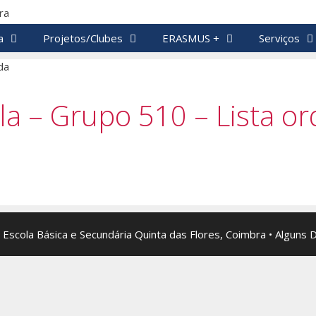
a
Projetos/Clubes
ERASMUS +
Serviços
la – Grupo 510 – Lista o
 Escola Básica e Secundária Quinta das Flores, Coimbra • Alguns 