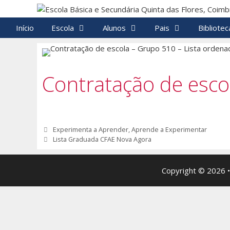
Saltar
para
Início
Escola
Alunos
Pais
Bibliotec
o
conteúdo
Contratação de esco
Navegação
Experimenta a Aprender, Aprende a Experimentar
de
Lista Graduada CFAE Nova Agora
artigos
Copyright © 2026 •