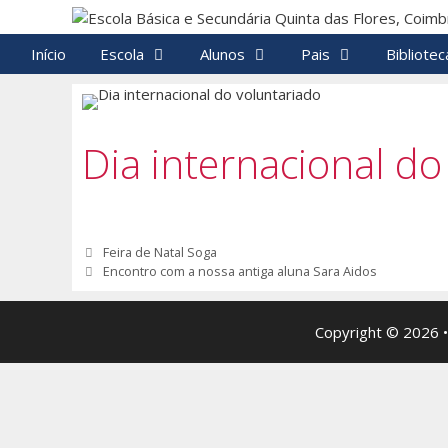
Saltar
para
Início
Escola
Alunos
Pais
Bibliotec
o
conteúdo
Dia internacional do
Navegação
Feira de Natal Soga
de
Encontro com a nossa antiga aluna Sara Aidos
artigos
Copyright © 2026 •