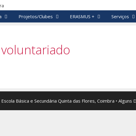
a
Projetos/Clubes
ERASMUS +
Serviços
 voluntariado
 Escola Básica e Secundária Quinta das Flores, Coimbra • Alguns 