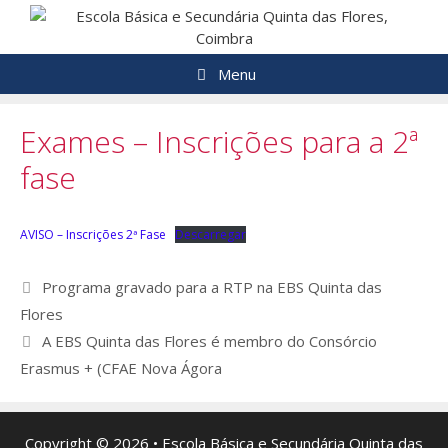
Saltar
para
o
Menu
conteúdo
Exames – Inscrições para a 2ª
fase
AVISO – Inscrições 2ª Fase
Descarregar
Navegação
Programa gravado para a RTP na EBS Quinta das
de
Flores
artigos
A EBS Quinta das Flores é membro do Consórcio
Erasmus + (CFAE Nova Ágora
Copyright © 2026 • Escola Básica e Secundária Quinta das