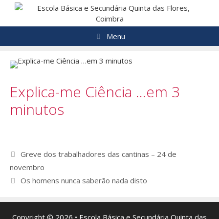
Saltar
para
o
Menu
conteúdo
Explica-me Ciência …em 3
minutos
Navegação
Greve dos trabalhadores das cantinas – 24 de
de
novembro
artigos
Os homens nunca saberão nada disto
Copyright © 2026 • Escola Básica e Secundária Quinta das