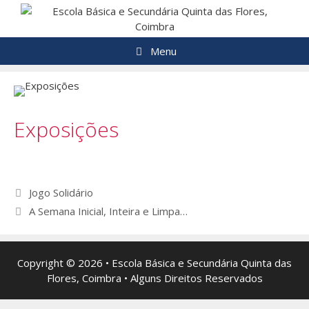
Saltar
para
o
Menu
conteúdo
Exposições
Navegação
Jogo Solidário
de
A Semana Inicial, Inteira e Limpa…
artigos
Copyright © 2026 • Escola Básica e Secundária Quinta das
Flores, Coimbra • Alguns Direitos Reservados