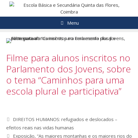
Saltar
para
o
Menu
conteúdo
Filme para alunos inscritos no
Parlamento dos Jovens, sobre
o tema “Caminhos para uma
escola plural e participativa”
Navegação
DIREITOS HUMANOS: refugiados e deslocados –
de
efeitos reais nas vidas humanas
artigos
Exposição, “As maiores montanhas e os maiores rios do