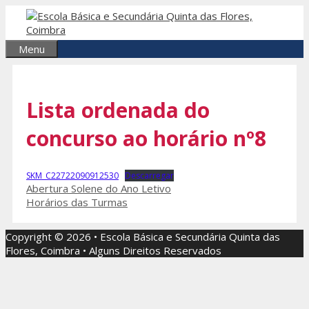
Saltar
para
o
Menu
conteúdo
Lista ordenada do
concurso ao horário nº8
SKM_C22722090912530
Descarregar
Navegação
Abertura Solene do Ano Letivo
de
Horários das Turmas
artigos
Copyright © 2026 • Escola Básica e Secundária Quinta das
Flores, Coimbra • Alguns Direitos Reservados