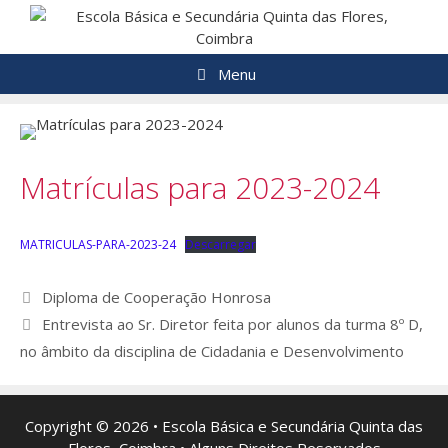
Saltar
para
o
Menu
conteúdo
Matrículas para 2023-2024
MATRICULAS-PARA-2023-24
Descarregar
Navegação
Diploma de Cooperação Honrosa
de
Entrevista ao Sr. Diretor feita por alunos da turma 8º D,
artigos
no âmbito da disciplina de Cidadania e Desenvolvimento
Copyright © 2026 • Escola Básica e Secundária Quinta das