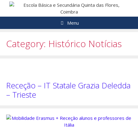
Saltar
para
o
Menu
conteúdo
Category:
Histórico Notícias
Receção – IT Statale Grazia Deledda
– Trieste