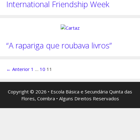
International Friendship Week
“A rapariga que roubava livros”
Navegação
← Anterior
1
…
10
11
de
artigos
Copyright © 2026 • Escola Básica e Secundária Quinta das
Flores, Coimbra • Alguns Direitos Reservados