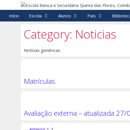
Saltar
para
Início
Escola
Alunos
Pais
Bibliotec
o
conteúdo
Category:
Noticias
Notícias genéricas
Matrículas
Avaliação externa – atualizada 27/
Navegação
← Anterior
1
2