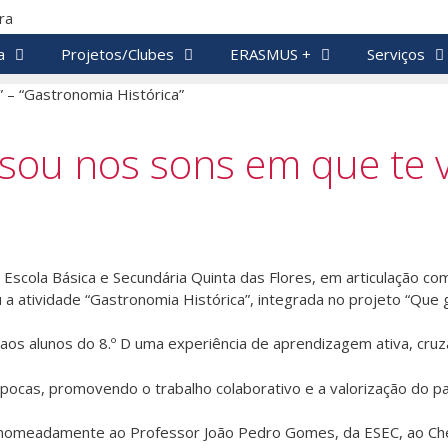
a
Projetos/Clubes
ERASMUS +
Serviços
 sou nos sons em que te 
Escola Básica e Secundária Quinta das Flores, em articulação co
 a atividade “Gastronomia Histórica”, integrada no projeto “Que
ou aos alunos do 8.º D uma experiência de aprendizagem ativa, cruza
épocas, promovendo o trabalho colaborativo e a valorização do p
 nomeadamente ao Professor João Pedro Gomes, da ESEC, ao Chef 