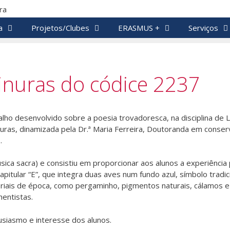
a
Projetos/Clubes
ERASMUS +
Serviços
inuras do códice 2237
lho desenvolvido sobre a poesia trovadoresca, na disciplina de L
nuras, dinamizada pela Dr.ª Maria Ferreira, Doutoranda em conser
.
úsica sacra) e consistiu em proporcionar aos alunos a experiênci
capitular “E”, que integra duas aves num fundo azul, símbolo tradi
ateriais de época, como pergaminho, pigmentos naturais, cálamos 
hentistas.
usiasmo e interesse dos alunos.