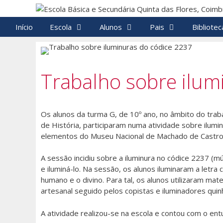
Saltar
para
Início
Escola
Alunos
Pais
Bibliotec
o
conteúdo
Trabalho sobre ilum
Os alunos da turma G, de 10º ano, no âmbito do traba
de História, participaram numa atividade sobre ilumi
elementos do Museu Nacional de Machado de Castro
A sessão incidiu sobre a iluminura no códice 2237 (m
e iluminá-lo. Na sessão, os alunos iluminaram a letra 
humano e o divino. Para tal, os alunos utilizaram m
artesanal seguido pelos copistas e iluminadores quin
A atividade realizou-se na escola e contou com o ent