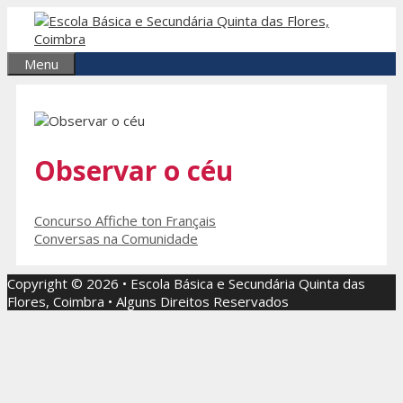
Saltar
para
o
Menu
conteúdo
Observar o céu
Navegação
Concurso Affiche ton Français
de
Conversas na Comunidade
artigos
Copyright © 2026 • Escola Básica e Secundária Quinta das
Flores, Coimbra • Alguns Direitos Reservados