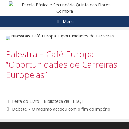
Saltar
para
o
Menu
conteúdo
Palestra – Café Europa
“Oportunidades de Carreiras
Europeias”
Navegação
Feira do Livro – Biblioteca da EBSQF
de
Debate – O racismo acabou com o fim do império
artigos