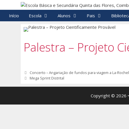
Saltar
para
Início
Escola
Alunos
Pais
Bibliotec
o
conteúdo
Palestra – Projeto C
Navegação
Concerto – Angariação de fundos para viagem a La-Rochel
de
Mega Sprint Distrital
artigos
Copyright © 2026 •