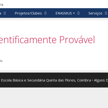
a
Projetos/Clubes
ERASMUS +
Serviços
ientificamente Provável
le
 Escola Básica e Secundária Quinta das Flores, Coimbra • Alguns 