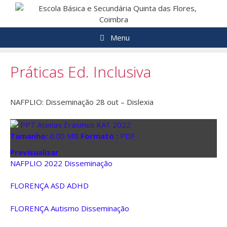
Saltar
para
o
Menu
conteúdo
Práticas Ed. Inclusiva
NAFPLIO: Disseminação 28 out – Dislexia
PPT Atenas Erasmus KA1 2022
Tamanho:
6.00 MB
Formato :
PDF
Previsualizar
NAFPLIO 2022 Disseminação
FLORENÇA ASD ADHD
FLORENÇA Autismo Disseminação