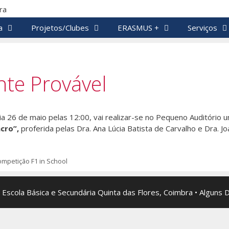
a
Projetos/Clubes
ERASMUS +
Serviços
nte Provável
a 26 de maio pelas 12:00, vai realizar-se no Pequeno Auditório u
cro”,
proferida pelas Dra. Ana Lúcia Batista de Carvalho e Dra. 
ompetição F1 in School
 Escola Básica e Secundária Quinta das Flores, Coimbra • Alguns 