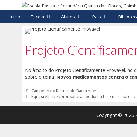
Saltar
para
Início
Escola
Alunos
Pais
Bibliotec
o
conteúdo
Projeto Cientificame
No âmbito do Projeto Cientificamente Provável, no di
sobre o tema “
Novos medicamentos contra o can
Navegação
Campeonato Distrital de Badminton
de
Equipa Alpha Scorpii sobe ao pódio na fase nacional da c
artigos
Copyright © 2026 •