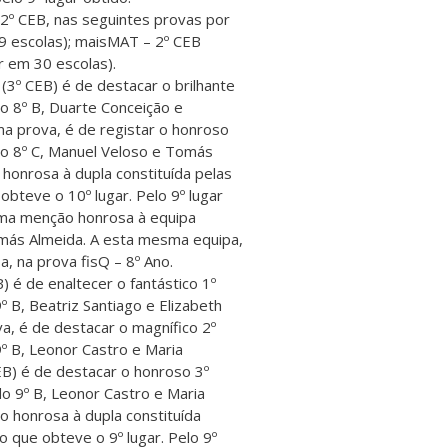
o 2º CEB, nas seguintes provas por
19 escolas); maisMAT – 2º CEB
r em 30 escolas).
3º CEB) é de destacar o brilhante
do 8º B, Duarte Conceição e
a prova, é de registar o honroso
 do 8º C, Manuel Veloso e Tomás
 honrosa à dupla constituída pelas
obteve o 10º lugar. Pelo 9º lugar
 uma menção honrosa à equipa
omás Almeida. A esta mesma equipa,
a, na prova fisQ – 8º Ano.
 é de enaltecer o fantástico 1º
º B, Beatriz Santiago e Elizabeth
a, é de destacar o magnífico 2º
9º B, Leonor Castro e Maria
EB) é de destacar o honroso 3º
do 9º B, Leonor Castro e Maria
o honrosa à dupla constituída
o que obteve o 9º lugar. Pelo 9º