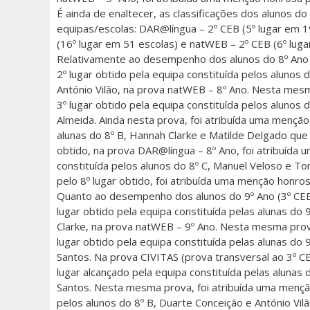
É ainda de enaltecer, as classificações dos alunos d
equipas/escolas: DAR@língua – 2º CEB (5º lugar em 
(16º lugar em 51 escolas) e natWEB – 2º CEB (6º luga
Relativamente ao desempenho dos alunos do 8º Ano (
2º lugar obtido pela equipa constituída pelos alunos 
António Vilão, na prova natWEB – 8º Ano. Nesta mesm
3º lugar obtido pela equipa constituída pelos alunos
Almeida. Ainda nesta prova, foi atribuída uma menção
alunas do 8º B, Hannah Clarke e Matilde Delgado que 
obtido, na prova DAR@língua – 8º Ano, foi atribuída
constituída pelos alunos do 8º C, Manuel Veloso e T
pelo 8º lugar obtido, foi atribuída uma menção honros
Quanto ao desempenho dos alunos do 9º Ano (3º CEB)
lugar obtido pela equipa constituída pelas alunas do 9
Clarke, na prova natWEB – 9º Ano. Nesta mesma prov
lugar obtido pela equipa constituída pelas alunas do 
Santos. Na prova CIVITAS (prova transversal ao 3º C
lugar alcançado pela equipa constituída pelas alunas 
Santos. Nesta mesma prova, foi atribuída uma mençã
pelos alunos do 8º B, Duarte Conceição e António Vilã