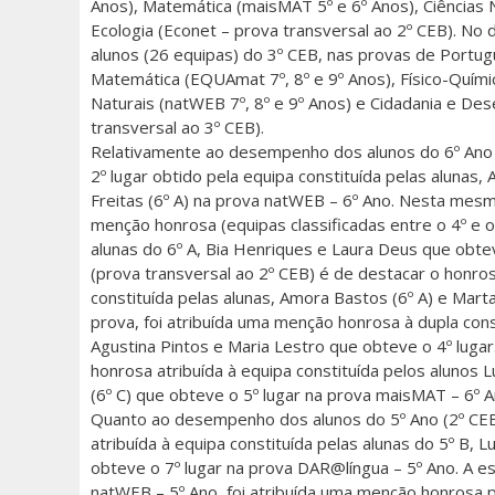
Anos), Matemática (maisMAT 5º e 6º Anos), Ciências 
Ecologia (Econet – prova transversal ao 2º CEB). No d
alunos (26 equipas) do 3º CEB, nas provas de Portug
Matemática (EQUAmat 7º, 8º e 9º Anos), Físico-Química
Naturais (natWEB 7º, 8º e 9º Anos) e Cidadania e De
transversal ao 3º CEB).
Relativamente ao desempenho dos alunos do 6º Ano (
2º lugar obtido pela equipa constituída pelas alunas,
Freitas (6º A) na prova natWEB – 6º Ano. Nesta mesm
menção honrosa (equipas classificadas entre o 4º e o 
alunas do 6º A, Bia Henriques e Laura Deus que obte
(prova transversal ao 2º CEB) é de destacar o honros
constituída pelas alunas, Amora Bastos (6º A) e Mart
prova, foi atribuída uma menção honrosa à dupla const
Agustina Pintos e Maria Lestro que obteve o 4º lugar
honrosa atribuída à equipa constituída pelos alunos L
(6º C) que obteve o 5º lugar na prova maisMAT – 6º A
Quanto ao desempenho dos alunos do 5º Ano (2º CEB
atribuída à equipa constituída pelas alunas do 5º B, 
obteve o 7º lugar na prova DAR@língua – 5º Ano. A 
natWEB – 5º Ano, foi atribuída uma menção honrosa pe