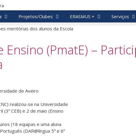
a
Projetos/Clubes
ERASMUS +
Serviços
 Ensino (PmatE) – Partic
a
ersidade de Aveiro
CNC) realizou-se na Universidade
ril (3º CEB) e 2 de maio (Ensino
alunos (18 equipas e uma aluna
e Português (DAR@língua 5º e 6º