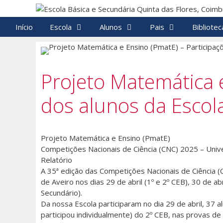
Saltar
para
Início
Escola
Alunos
Pais
Bibliotec
o
conteúdo
Projeto Matemática e
dos alunos da Escol
Projeto Matemática e Ensino (PmatE)
Competições Nacionais de Ciência (CNC) 2025 – Univ
Relatório
A 35ª edição das Competições Nacionais de Ciência (
de Aveiro nos dias 29 de abril (1º e 2º CEB), 30 de ab
Secundário).
Da nossa Escola participaram no dia 29 de abril, 37 
participou individualmente) do 2º CEB, nas provas d