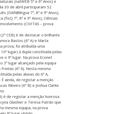
Naturais (natWEB 5º e 6º Anos) e
ia 30 de abril participaram 52
uês (DAR@língua 7º, 8º e 9º Anos),
 (fisQ 7º, 8º e 9º Anos), Ciências
senvolvimento (CIVITAS – prova
2º CEB) é de destacar o brilhante
 Amora Bastos (6º A) e Marta
a prova, foi atribuída uma
10º lugar) à dupla constituída pelas
ve o 9º lugar. Na prova Econet
o 3º lugar alcançado pela equipa
a Freitas (6º A). Nesta mesma
ituída pelas alunas do 6º A,
. É ainda, de registar a menção
ucas Ribeiro (6º B) e Joshua Clarke
no.
) é de registar a menção honrosa
Lucyna Glashier e Teresa Patrão que
esta mesma equipa, na prova
lo 9º lugar obtido.