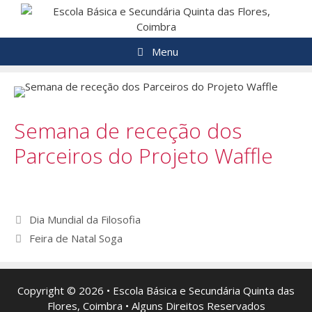
Saltar
para
o
Menu
conteúdo
Semana de receção dos
Parceiros do Projeto Waffle
Navegação
Dia Mundial da Filosofia
de
Feira de Natal Soga
artigos
Copyright © 2026 • Escola Básica e Secundária Quinta das
Flores, Coimbra • Alguns Direitos Reservados