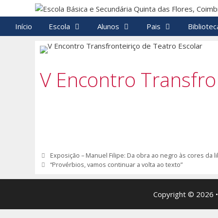
Saltar
para
Início
Escola
Alunos
Pais
Bibliotec
o
conteúdo
V Encontro Transfron
Navegação
Exposição – Manuel Filipe: Da obra ao negro às cores da 
de
“Provérbios, vamos continuar a volta ao texto”
artigos
Copyright © 2026 •