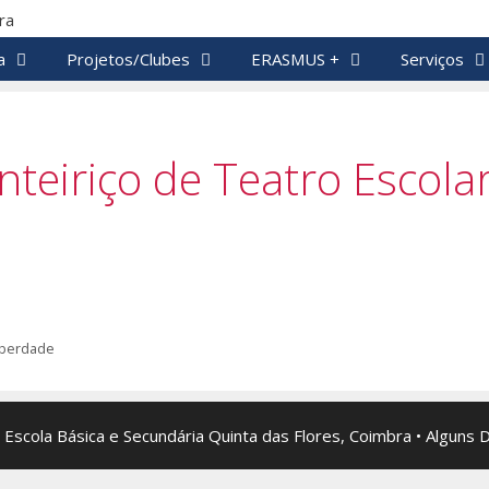
a
Projetos/Clubes
ERASMUS +
Serviços
teiriço de Teatro Escola
liberdade
 Escola Básica e Secundária Quinta das Flores, Coimbra • Alguns 