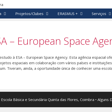
a
Projetos/Clubes
ERASMUS +
Serviços
ESA – European Space Age
e estudo à ESA – European Space Agency. Esta agência espacial o
rojetos espaciais em colaboração com vários países e instituiçõe
. Tiveram, ainda, a oportunidade única de conhecer uma escola 
 Escola Básica e Secundária Quinta das Flores, Coimbra • Alguns 