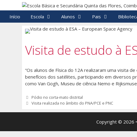
Saltar
para
Início
Escola
Alunos
Pais
Bibliotec
o
conteúdo
Visita de estudo à 
“Os alunos de Física do 12A realizaram uma visita d
benefícios dos satélites, participando em diversos p
como Van Gogh, Museu de ciência Nemo e Rijksmuseum
Navegação
Pódio no corta-mato distrital
de
Visita realizada no âmbito do PNA/PCE e PNC
artigos
Copyright © 2026 •