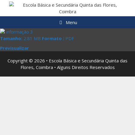
Saltar
para
o
Menu
conteúdo
informação 3
Tamanho:
2.81 MB
Formato :
PDF
Previsualizar
Copyright © 2026 • Escola Básica e Secundária Quinta das
Flores, Coimbra • Alguns Direitos Reservados