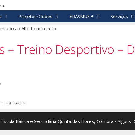
a
Projetos/Clubes
ERASMUS +
Serviços
as – Treino Desportivo – 
to
itura Digitais
 Escola Básica e Secundária Quinta das Flores, Coimbra • Alguns 