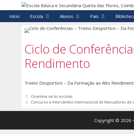
Saltar
para
Início
Escola
Alunos
Pais
Bibliotec
o
conteúdo
Ciclo de Conferênci
Rendimento
Treino Desportivo – Da Formação ao Alto Rendimen
Navegação
Cinanima vai às escolas
de
Concurso e Intercâmbio Internacional de Marcadores de Le
artigos
Copyright © 2026 •