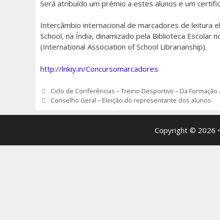
Será atribuído um prémio a estes alunos e um certifi
Intercâmbio internacional de marcadores de leitura e
School, na Índia, dinamizado pela Biblioteca Escola
(International Association of School Librarianship).
http://lnkiy.in/Concursomarcadores
Navegação
Ciclo de Conferências – Treino Desportivo – Da Formação
de
Conselho Geral – Eleição do representante dos alunos
artigos
Copyright © 2026 •