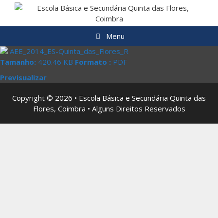
Saltar
para
o
Menu
conteúdo
AEE_2014_ES-Quinta_das_Flores_R
Tamanho:
420.46 KB
Formato :
PDF
Previsualizar
Copyright © 2026 • Escola Básica e Secundária Quinta das
Flores, Coimbra • Alguns Direitos Reservados